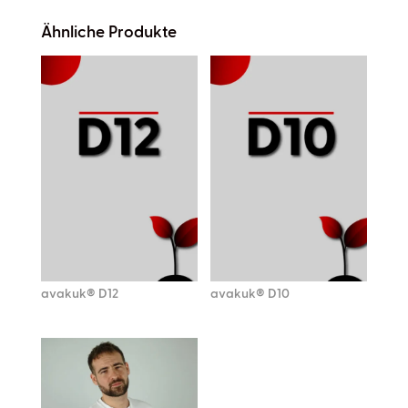
Ähnliche Produkte
avakuk® D12
avakuk® D10