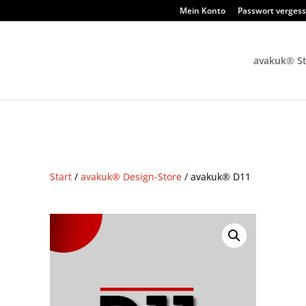
Mein Konto
Passwort verges
avakuk® S
Start
/
avakuk® Design-Store
/ avakuk® D11