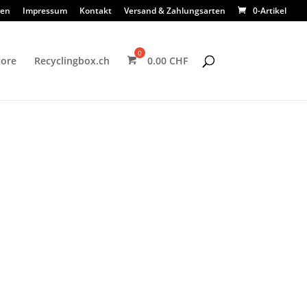
sen
Impressum
Kontakt
Versand & Zahlungsarten
0-Artikel
tore
Recyclingbox.ch
0.00
CHF