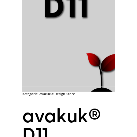
Kategorie:
avakuk® Design-Store
avakuk®
D11