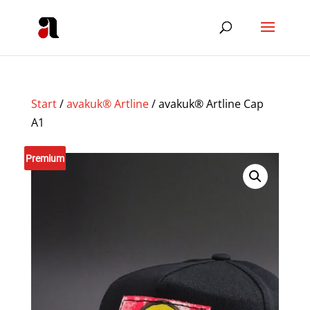
Start
/
avakuk® Artline
/ avakuk® Artline Cap
A1
Premium
Unikat